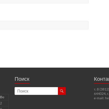
Поиск
Конта
т. 8 (381
644024, г
Вс
e-mail: h
2