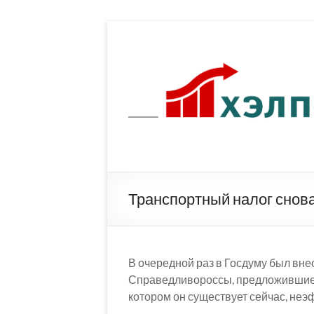
Перейти
к
содержимому
Транспортный налог снова
В очередной раз в Госдуму был вн
Справедливороссы, предложившие ин
котором он существует сейчас, неэ