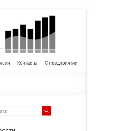
нсии
Контакты
О предприятии
вости