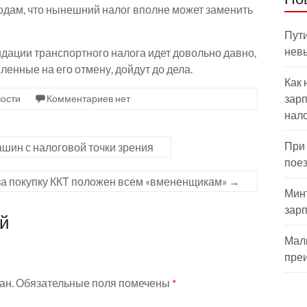
одам, что нынешний налог вполне может заменить
Пути
нев
идации транспортного налога идет довольно давно,
ленные на его отмену, дойдут до дела.
Как 
зарп
ости
Комментариев нет
нал
При
шин с налоговой точки зрения
пое
за покупку ККТ положен всем «вмененщикам»
→
Мин
зар
ий
Мал
пре
ан.
Обязательные поля помечены
*