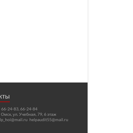
кты
2) 66-24-83, 66-24-84
. Омск, ул. Учебная, 79, 6 этаж
elp_hoi@mail.ru helpaudit55@mail.ru