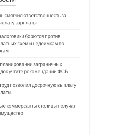
н смягчил ответственность за
ыплату зарплаты
налоговики борются против
латных схем и недоимкам по
огам
 планировании заграничных
здок учтите рекомендации ФСБ
труд позволил досрочную выплату
платы
ые коммерсанты столицы получат
имущество