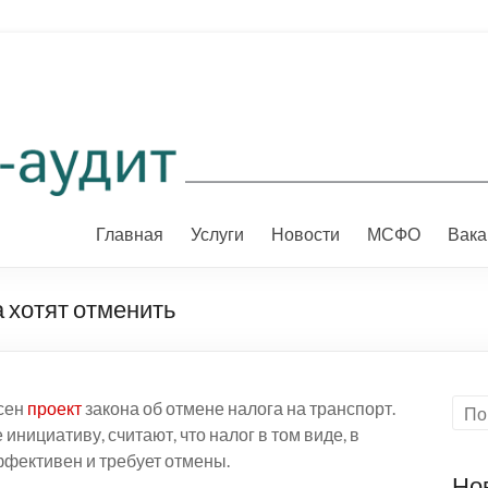
Главная
Услуги
Новости
МСФО
Вака
 хотят отменить
есен
проект
закона об отмене налога на транспорт.
ициативу, считают, что налог в том виде, в
ффективен и требует отмены.
Но