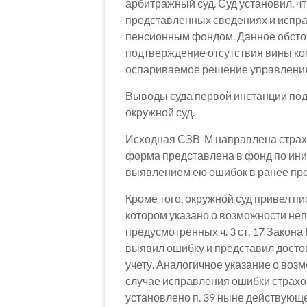
арбитражный суд. Суд установил, ч
представленных сведениях и испра
пенсионным фондом. Данное обстоя
подтверждение отсутствия вины ко
оспариваемое решение управления
Выводы суда первой инстанции под
окружной суд.
Исходная СЗВ-М направлена страх
форма представлена в фонд по ини
выявлением ею ошибок в ранее пр
Кроме того, окружной суд привел п
котором указано о возможности не
предусмотренных ч. 3 ст. 17 Закон
выявил ошибку и представил дост
учету. Аналогичное указание о во
случае исправления ошибки страх
установлено п. 39 ныне действующ