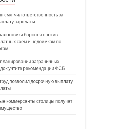
н смягчил ответственность за
ыплату зарплаты
налоговики борются против
латных схем и недоимкам по
огам
 планировании заграничных
здок учтите рекомендации ФСБ
труд позволил досрочную выплату
платы
ые коммерсанты столицы получат
имущество