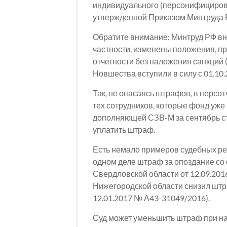
индивидуального (персонифицирова
утвержденной Приказом Минтруда Р
Обратите внимание: Минтруд РФ вне
частности, изменены положения, 
отчетности без наложения санкций 
Новшества вступили в силу с 01.10.
Так, не опасаясь штрафов, в персо
тех сотрудников, которые фонд уже
дополняющей СЗВ-М за сентябрь ст
уплатить штраф.
Есть немало примеров судебных реш
одном деле штраф за опоздание со
Свердловской области от 12.09.20
Нижегородской области снизил штра
12.01.2017 № А43-31049/2016).
Суд может уменьшить штраф при нал