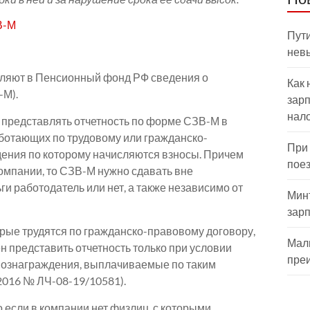
В-М
Пути
нев
ляют в Пенсионный фонд РФ сведения о
Как 
-М).
зарп
нал
 представлять отчетность по форме СЗВ-М в
ботающих по трудовому или гражданско-
При
дения по которому начисляются взносы. Причем
пое
компании, то СЗВ-М нужно сдавать вне
ьги работодатель или нет, а также независимо от
Мин
зар
орые трудятся по гражданско-правовому договору,
Мал
н представить отчетность только при условии
пре
вознаграждения, выплачиваемые по таким
2016 № ЛЧ-08-19/10581).
о если в компании нет физлиц, с которыми