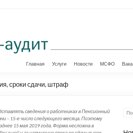
Главная
Услуги
Новости
МСФО
Вака
я, сроки сдачи, штраф
дставлять сведения о работниках в Пенсионный
чи – 15-е число следующего месяца. Поэтому
зднее 15 мая 2019 года. Форма несложна в
Но
и в ней и за нарушение срока ее сдачи высок.