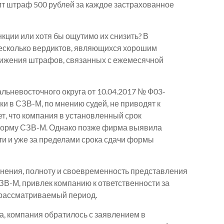
ит штраф 500 рублей за каждое застрахованное
нкции или хотя бы ощутимо их снизить? В
есколько вердиктов, являющихся хорошим
нижения штрафов, связанных с ежемесячной
льневосточного округа от 10.04.2017 № Ф03-
ки в СЗВ-М, по мнению судей, не приводят к
т, что компания в установленный срок
орму СЗВ-М. Однако позже фирма выявила
ти и уже за пределами срока сдачи формы
нения, полноту и своевременность представления
-М, привлек компанию к ответственности за
 рассматриваемый период.
, компания обратилось с заявлением в