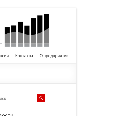
нсии
Контакты
О предприятии
вости