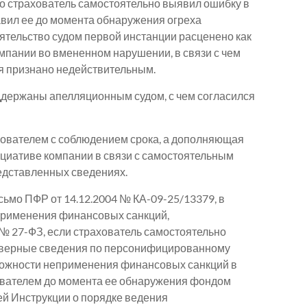
то страхователь самостоятельно выявил ошибку в
вил ее до момента обнаружения огреха
тельство судом первой инстанции расценено как
мпании во вмененном нарушении, в связи с чем
 признано недействительным.
держаны апелляционным судом, с чем согласился
ователем с соблюдением срока, а дополняющая
циативе компании в связи с самостоятельным
едставленных сведениях.
исьмо ПФР от 14.12.2004 № КА-09-25/13379, в
применения финансовых санкций,
а № 27-ФЗ, если страхователь самостоятельно
оверные сведения по персонифицированному
зможности неприменения финансовых санкций в
ователем до момента ее обнаружения фондом
ей Инструкции о порядке ведения