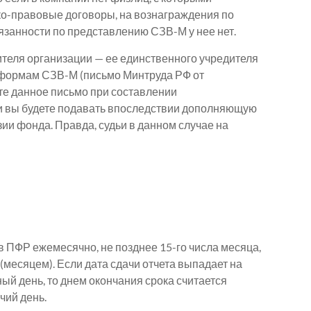
о-правовые договоры, на вознаграждения по
язанности по представлению СЗВ-М у нее нет.
ителя организации — ее единственного учредителя
 формам СЗВ-М (письмо Минтруда РФ от
ите данное письмо при составлении
сли вы будете подавать впоследствии дополняющую
и фонда. Правда, судьи в данном случае на
 ПФР ежемесячно, не позднее 15-го числа месяца,
месяцем). Если дата сдачи отчета выпадает на
й день, то днем окончания срока считается
чий день.