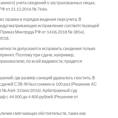
нного) учета сведений о застрахованных лицах,
Ф от 21.12.2016 № 766н.
с правки в порядок ведения персучета. В
предусматривающие исправление соответствующей
(Приказ Минтруда РФ от 14.06.2018 № 385н).
2018.
тчетности допускается исправить сведения только
 принял. Поэтому при сдаче, например,
рахователю, по всей видимости, придется
ений, где размер санкций удавалось скостить. В
 сдачей СЗВ-М был снижен в 100 раз (Решение АС
16 № А60-33366/2016). Арбитражный суд
ф с 44 000 до 4 400 рублей (Решение от
ичии смягчающих обстоятельств, таких как: