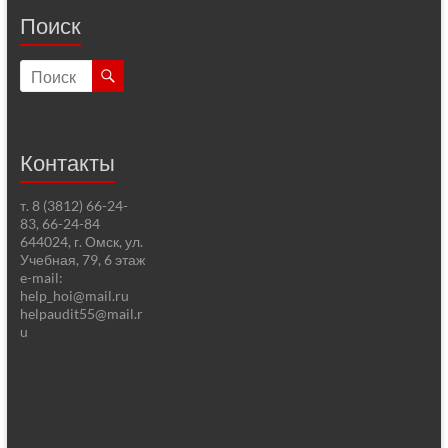
Поиск
Контакты
т. 8 (3812) 66-24-
83, 66-24-84
644024, г. Омск, ул.
Учебная, 79, 6 этаж
e-mail:
help_hoi@mail.ru
helpaudit55@mail.r
u