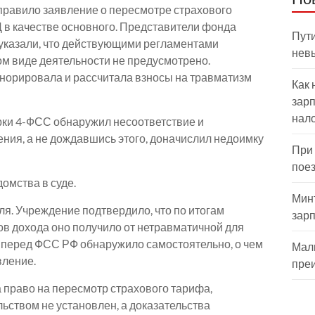
равило заявление о пересмотре страхового
 в качестве основного. Представители фонда
Пути
 указали, что действующими регламентами
нев
м виде деятельности не предусмотрено.
гнорировала и рассчитала взносы на травматизм
Как 
зарп
нал
рки 4-ФСС обнаружил несоответствие и
ения, а не дождавшись этого, доначислил недоимку
При
пое
омства в суде.
Мин
ля. Учреждение подтвердило, что по итогам
зар
ов дохода оно получило от нетравматичной для
у перед ФСС РФ обнаружило самостоятельно, о чем
Мал
вление.
пре
а право на пересмотр страхового тарифа,
льством не установлен, а доказательства