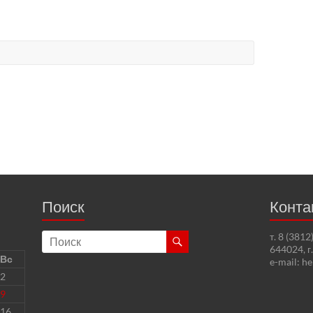
Поиск
Конта
т. 8 (381
644024, г
Вс
e-mail: h
2
9
16