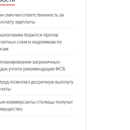
н смягчил ответственность за
ыплату зарплаты
налоговики борются против
латных схем и недоимкам по
огам
 планировании заграничных
здок учтите рекомендации ФСБ
труд позволил досрочную выплату
платы
ые коммерсанты столицы получат
имущество