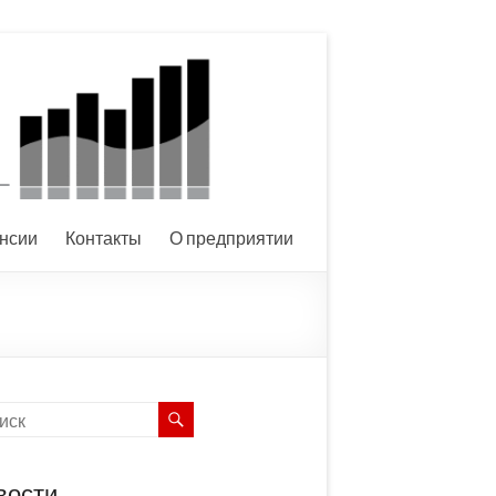
нсии
Контакты
О предприятии
вости