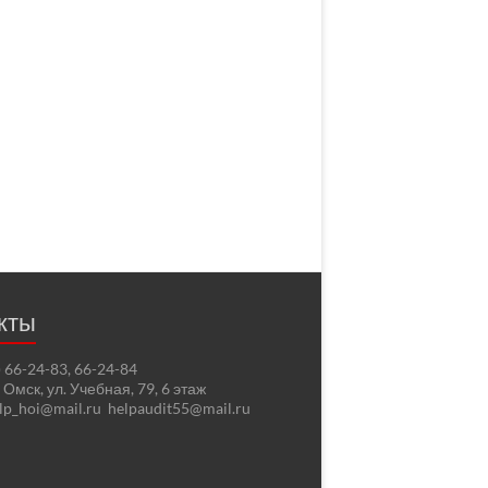
кты
2) 66-24-83, 66-24-84
. Омск, ул. Учебная, 79, 6 этаж
elp_hoi@mail.ru helpaudit55@mail.ru