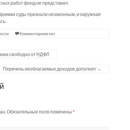
ных работ фонд не представил.
едоимки суды признали незаконным, и окружная
сь.
ости
Комментариев нет
ика свободно от НДФЛ
Перечень необлагаемых доходов дополнят
→
ий
ан.
Обязательные поля помечены
*