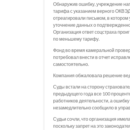
Обнаружив ошибку, учреждение нап
тарифа с указанием верного ОКВЭД
отреагировали письмом, в котором
уточнение данных о подтвержденно
Организация ответ соцстраха прои
по меньшему тарифу.
Фонд во время камеральной прове
потребовал внести в отчет исправл
самостоятельно.
Компания обжаловала решение вед
Суды встали на сторону страховате
предыдущего года все 100 процент
работников деятельности, а ошибк
незамедлительно сообщило в упра
Судьи сочли, что организация имел
поскольку запрет на это законодате