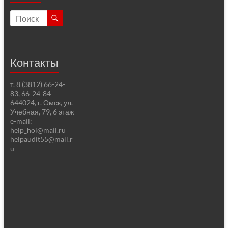
Контакты
т. 8 (3812) 66-24-
83, 66-24-84
644024, г. Омск, ул.
Учебная, 79, 6 этаж
e-mail:
help_hoi@mail.ru
helpaudit55@mail.r
u