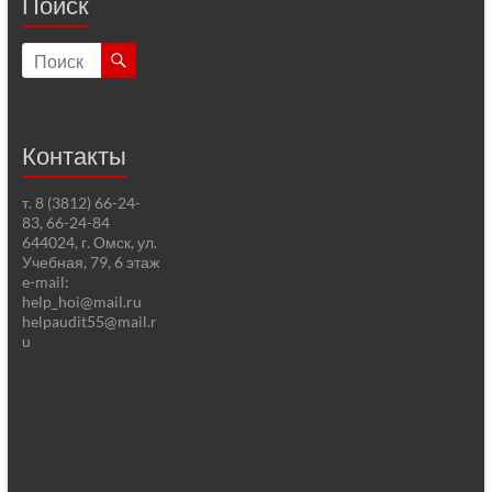
Поиск
Контакты
т. 8 (3812) 66-24-
83, 66-24-84
644024, г. Омск, ул.
Учебная, 79, 6 этаж
e-mail:
help_hoi@mail.ru
helpaudit55@mail.r
u