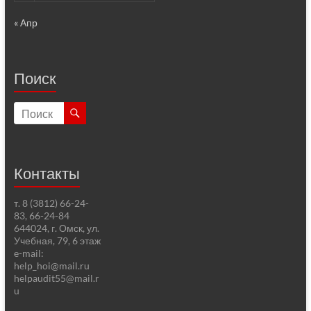
« Апр
Поиск
Контакты
т. 8 (3812) 66-24-
83, 66-24-84
644024, г. Омск, ул.
Учебная, 79, 6 этаж
e-mail:
help_hoi@mail.ru
helpaudit55@mail.r
u