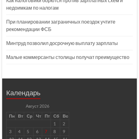
Как налоговики борются против зарплатных схем и
недоимкам по налогам
При планировании заграничных поездок учтите
рекомендации ФСБ
Минтруд позволил досрочную выплату зарплаты
Малые коммерсанты столицы получат преимущество
Календарь
Август 2026
Пн
Вт
Ср
Чт
Пт
Сб
Вс
1
2
3
4
5
6
7
8
9