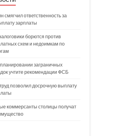
н смягчил ответственность за
ыплату зарплаты
налоговики борются против
латных схем и недоимкам по
огам
 планировании заграничных
здок учтите рекомендации ФСБ
труд позволил досрочную выплату
платы
ые коммерсанты столицы получат
имущество