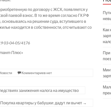
приобретенную по договору с ЖСК, появляется у
Пути
свой паевой взнос. В то же время согласно ГК РФ
нев
, основываясь на решении суда, вступившего в
 жилье находится в собственности, отсчитывают со
Как 
зарп
нал
9 03-04-05/4176
ьтант Плюс»
При
пое
Мин
Новости
Комментариев нет
зар
Мал
ледствиях занижения налога на имущество
пре
Покупка квартиры у бабушки: дадут ли вычет
→