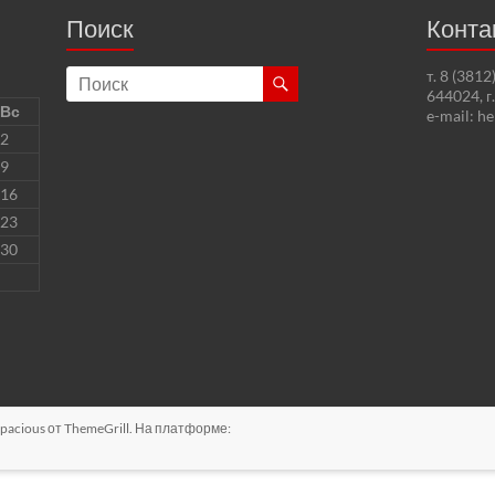
Поиск
Конта
т. 8 (381
644024, г
Вс
e-mail: h
2
9
16
23
30
pacious
от ThemeGrill. На платформе: