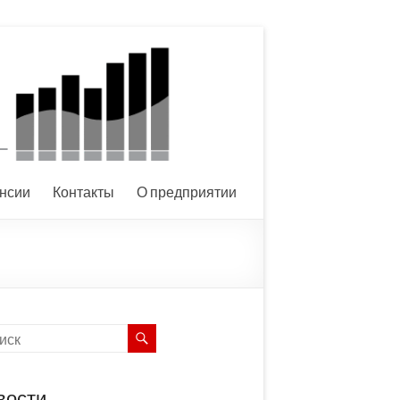
нсии
Контакты
О предприятии
вости