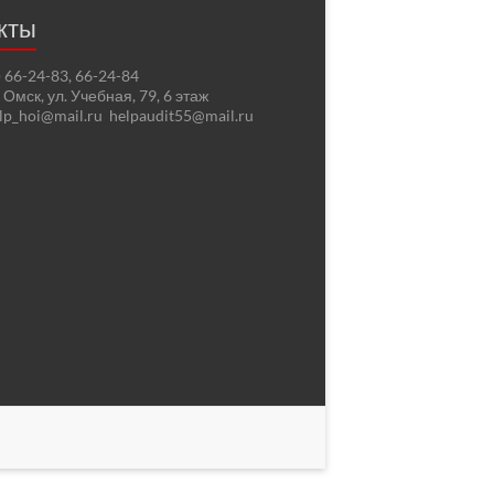
кты
2) 66-24-83, 66-24-84
. Омск, ул. Учебная, 79, 6 этаж
elp_hoi@mail.ru helpaudit55@mail.ru