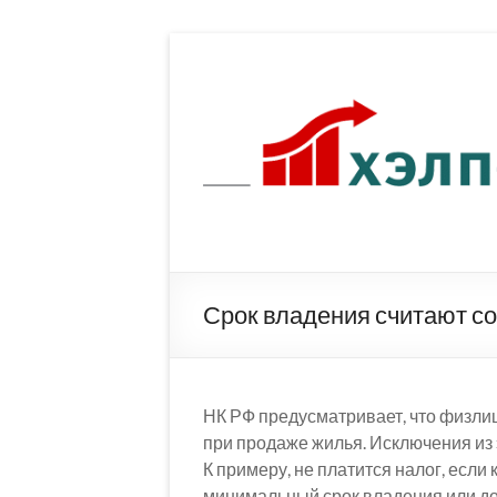
Перейти
к
содержимому
Срок владения считают со
НК РФ предусматривает, что физли
при продаже жилья. Исключения из э
К примеру, не платится налог, если
минимальный срок владения или д