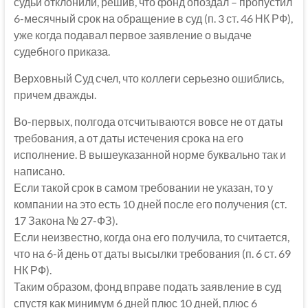
судьи отклонили, решив, что фонд опоздал – пропустил
6-месячный срок на обращение в суд (п. 3 ст. 46 НК РФ),
уже когда подавал первое заявление о выдаче
судебного приказа.
Верховный Суд счел, что коллеги серьезно ошиблись,
причем дважды.
Во-первых, полгода отсчитываются вовсе не от даты
требования, а от даты истечения срока на его
исполнение. В вышеуказанной норме буквально так и
написано.
Если такой срок в самом требовании не указан, то у
компании на это есть 10 дней после его получения (ст.
17 Закона № 27-ФЗ).
Если неизвестно, когда она его получила, то считается,
что на 6-й день от даты высылки требования (п. 6 ст. 69
НК РФ).
Таким образом, фонд вправе подать заявление в суд
спустя как минимум 6 дней плюс 10 дней, плюс 6