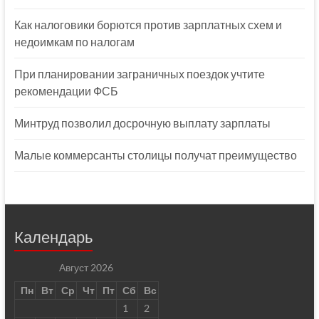
Как налоговики борются против зарплатных схем и
недоимкам по налогам
При планировании заграничных поездок учтите
рекомендации ФСБ
Минтруд позволил досрочную выплату зарплаты
Малые коммерсанты столицы получат преимущество
Календарь
Август 2026
Пн
Вт
Ср
Чт
Пт
Сб
Вс
1
2