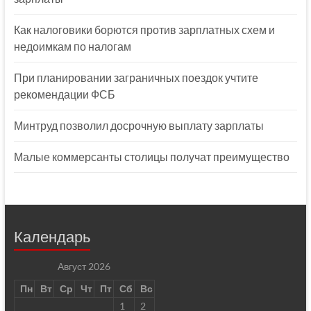
Как налоговики борются против зарплатных схем и
недоимкам по налогам
При планировании заграничных поездок учтите
рекомендации ФСБ
Минтруд позволил досрочную выплату зарплаты
Малые коммерсанты столицы получат преимущество
Календарь
Август 2026
Пн
Вт
Ср
Чт
Пт
Сб
Вс
1
2