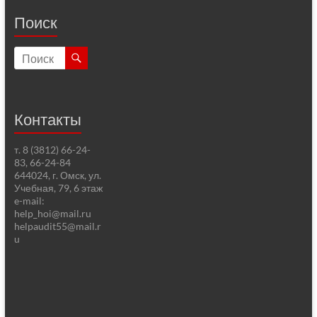
Поиск
Контакты
т. 8 (3812) 66-24-
83, 66-24-84
644024, г. Омск, ул.
Учебная, 79, 6 этаж
e-mail:
help_hoi@mail.ru
helpaudit55@mail.r
u