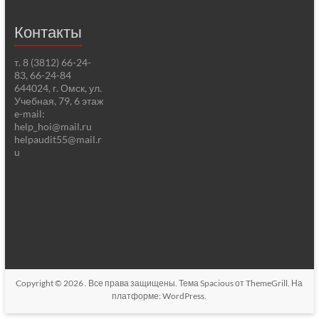
Контакты
т. 8 (3812) 66-24-
83, 66-24-84
644024, г. Омск, ул.
Учебная, 79, 6 этаж
e-mail:
help_hoi@mail.ru
helpaudit55@mail.r
u
Copyright © 2026
. Все права защищены. Тема
Spacious
от ThemeGrill. На
платформе:
WordPress
.