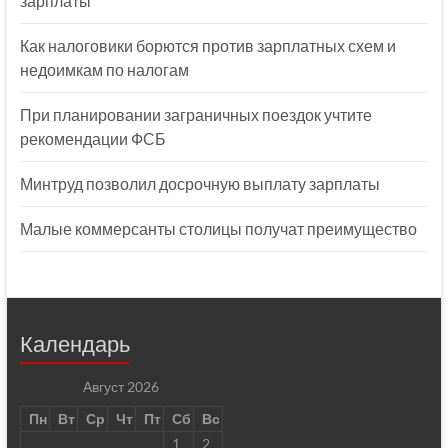
зарплаты
Как налоговики борются против зарплатных схем и
недоимкам по налогам
При планировании заграничных поездок учтите
рекомендации ФСБ
Минтруд позволил досрочную выплату зарплаты
Малые коммерсанты столицы получат преимущество
Календарь
Август 2026
Пн
Вт
Ср
Чт
Пт
Сб
Вс
1
2