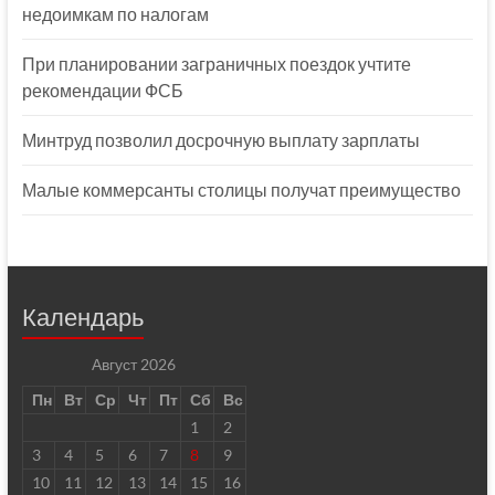
недоимкам по налогам
При планировании заграничных поездок учтите
рекомендации ФСБ
Минтруд позволил досрочную выплату зарплаты
Малые коммерсанты столицы получат преимущество
Календарь
Август 2026
Пн
Вт
Ср
Чт
Пт
Сб
Вс
1
2
3
4
5
6
7
8
9
10
11
12
13
14
15
16