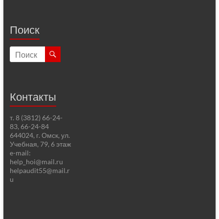
Поиск
Контакты
т. 8 (3812) 66-24-
83, 66-24-84
644024, г. Омск, ул.
Учебная, 79, 6 этаж
e-mail:
help_hoi@mail.ru
helpaudit55@mail.r
u