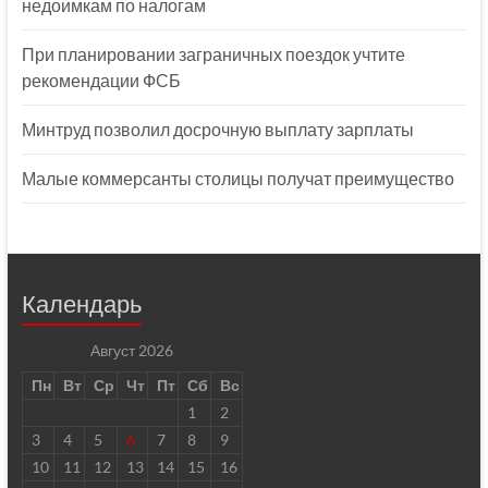
недоимкам по налогам
При планировании заграничных поездок учтите
рекомендации ФСБ
Минтруд позволил досрочную выплату зарплаты
Малые коммерсанты столицы получат преимущество
Календарь
Август 2026
Пн
Вт
Ср
Чт
Пт
Сб
Вс
1
2
3
4
5
6
7
8
9
10
11
12
13
14
15
16