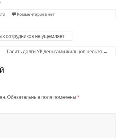
.
сти
Комментариев нет
ых сотрудников не ущемляет
Гасить долги УК деньгами жильцов нельзя
→
ий
ан.
Обязательные поля помечены
*