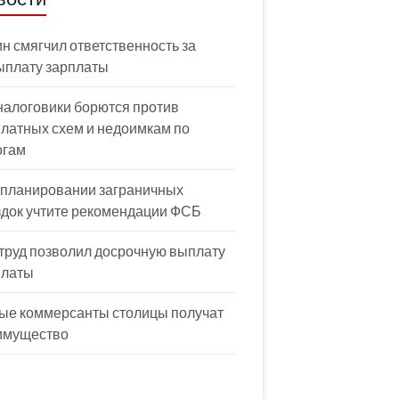
н смягчил ответственность за
ыплату зарплаты
налоговики борются против
латных схем и недоимкам по
огам
 планировании заграничных
здок учтите рекомендации ФСБ
труд позволил досрочную выплату
платы
ые коммерсанты столицы получат
имущество