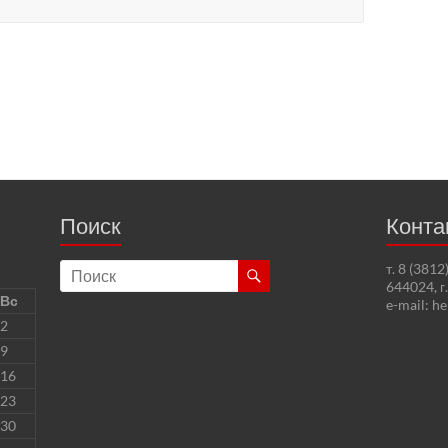
Поиск
Конта
т. 8 (381
644024, г
Вс
e-mail: h
2
9
16
23
30