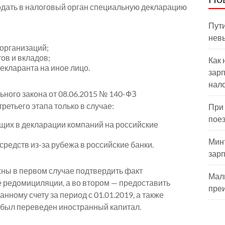
подать в налоговый орган специальную декларацию
Пути
нев
организаций;
ов и вкладов;
Как 
декларанта на иное лицо.
зарп
нал
ьного закона от 08.06.2015 № 140-ФЗ
ретьего этапа только в случае:
При
пое
их в декларации компаний на российские
Мин
редств из-за рубежа в российские банки.
зар
жны в первом случае подтвердить факт
Мал
е редомициляции, а во втором — предоставить
пре
анному счету за период с 01.01.2019, а также
а был переведен иностранный капитал.