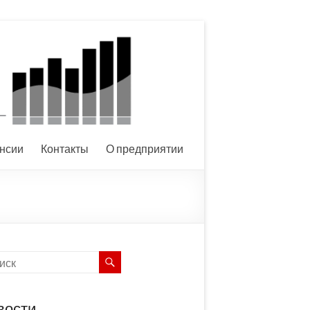
нсии
Контакты
О предприятии
вости