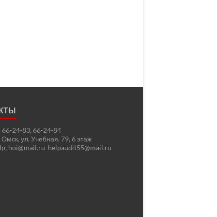
кты
2) 66-24-83, 66-24-84
. Омск, ул. Учебная, 79, 6 этаж
elp_hoi@mail.ru helpaudit55@mail.ru