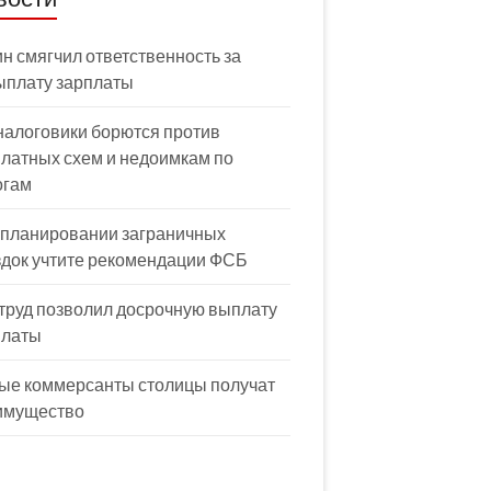
н смягчил ответственность за
ыплату зарплаты
налоговики борются против
латных схем и недоимкам по
огам
 планировании заграничных
здок учтите рекомендации ФСБ
труд позволил досрочную выплату
платы
ые коммерсанты столицы получат
имущество