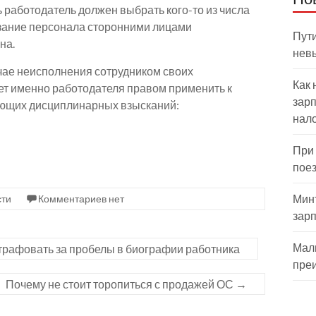
ь работодатель должен выбрать кого-то из числа
зание персонала сторонними лицами
Пути
на.
нев
лучае неисполнения сотрудником своих
Как 
т именно работодателя правом применить к
зарп
ующих дисциплинарных взысканий:
нал
При
пое
Мин
сти
Комментариев нет
зар
Мал
трафовать за пробелы в биографии работника
пре
Почему не стоит торопиться с продажей ОС
→