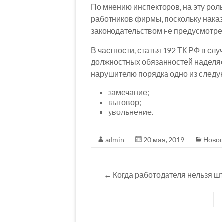
По мнению инспекторов, на эту рол
работников фирмы, поскольку нака
законодательством не предусмотре
В частности, статья 192 ТК РФ в с
должностных обязанностей наделяе
нарушителю порядка одно из след
замечание;
выговор;
увольнение.
admin
20 мая, 2019
Ново
←
Когда работодателя нельзя ш