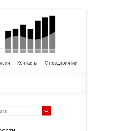
нсии
Контакты
О предприятии
вости