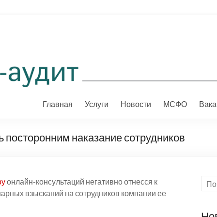
Главная
Услуги
Новости
МСФО
Вака
ь посторонним наказание сотрудников
ру
онлайн-консультаций негативно отнесся к
арных взысканий на сотрудников компании ее
Но