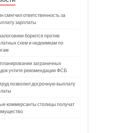
н смягчил ответственность за
ыплату зарплаты
налоговики борются против
латных схем и недоимкам по
огам
 планировании заграничных
здок учтите рекомендации ФСБ
труд позволил досрочную выплату
платы
ые коммерсанты столицы получат
имущество