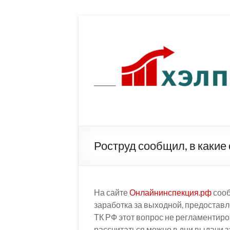
Перейти
к
содержимому
Роструд сообщил, в какие
На сайте
Онлайнинспекция.рф
сооб
заработка за выходной, предостав
ТК РФ этот вопрос не регламентиро
рассчитаться можно в дни выдачи з