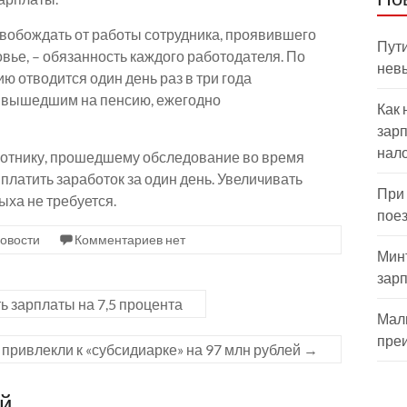
свобождать от работы сотрудника, проявившего
Пути
овье, – обязанность каждого работодателя. По
нев
 отводится один день раз в три года
 вышедшим на пенсию, ежегодно
Как 
зарп
нал
ботнику, прошедшему обследование во время
платить заработок за один день. Увеличивать
При
ха не требуется.
пое
овости
Комментариев нет
Мин
зар
 зарплаты на 7,5 процента
Мал
пре
 привлекли к «субсидиарке» на 97 млн рублей
→
ий