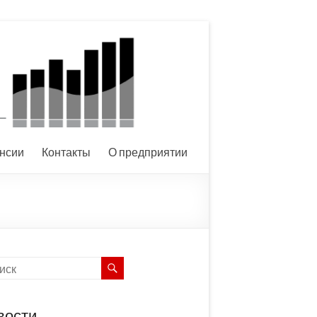
нсии
Контакты
О предприятии
вости