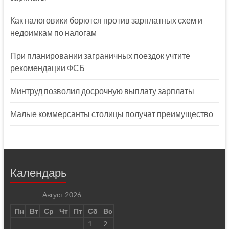
Как налоговики борются против зарплатных схем и
недоимкам по налогам
При планировании заграничных поездок учтите
рекомендации ФСБ
Минтруд позволил досрочную выплату зарплаты
Малые коммерсанты столицы получат преимущество
Календарь
Август 2026
Пн
Вт
Ср
Чт
Пт
Сб
Вс
1
2