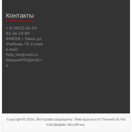
Контакты
т. 8 (3812) 66-24-
83, 66-24-84
644024, г. Омск, ул.
Учебная, 79, 6 этаж
e-mail:
help_hoi@mail.ru
helpaudit55@mail.r
u
Copyright © 2026
. Все права защищены. Тема
Spacious
от ThemeGrill. На
платформе:
WordPress
.