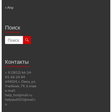
« Апр
Поиск
Контакты
т. 8 (3812) 66-24-
83, 66-24-84
644024, г. Омск, ул.
Учебная, 79, 6 этаж
e-mail:
help_hoi@mail.ru
helpaudit55@mail.r
u