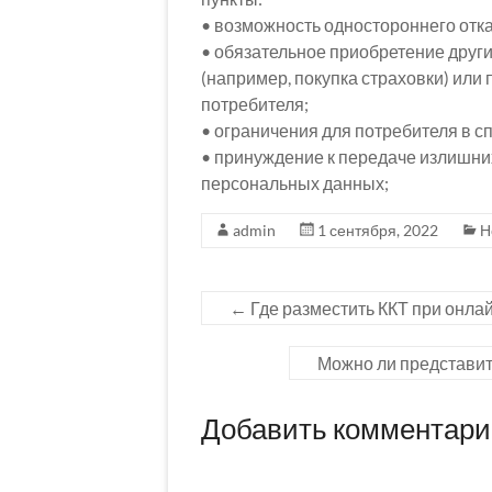
• возможность одностороннего отк
• обязательное приобретение други
(например, покупка страховки) или 
потребителя;
• ограничения для потребителя в с
• принуждение к передаче излишних
персональных данных;
admin
1 сентября, 2022
Н
←
Где разместить ККТ при онла
Можно ли представит
Добавить комментар