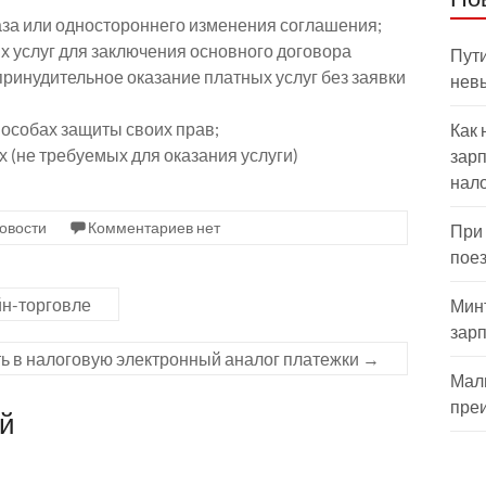
аза или одностороннего изменения соглашения;
х услуг для заключения основного договора
Пути
принудительное оказание платных услуг без заявки
нев
пособах защиты своих прав;
Как 
 (не требуемых для оказания услуги)
зарп
нал
овости
Комментариев нет
При
пое
йн-торговле
Мин
зар
ь в налоговую электронный аналог платежки
→
Мал
пре
ий