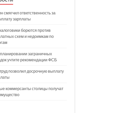
н смягчил ответственность за
ыплату зарплаты
налоговики борются против
латных схем и недоимкам по
огам
 планировании заграничных
здок учтите рекомендации ФСБ
труд позволил досрочную выплату
платы
ые коммерсанты столицы получат
имущество