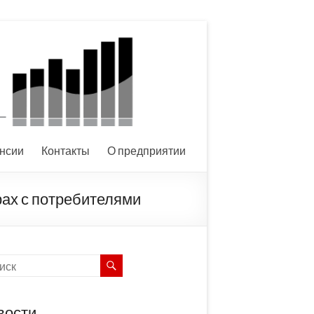
нсии
Контакты
О предприятии
рах с потребителями
вости