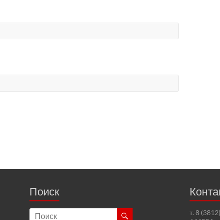
Поиск
Конта
т. 8 (381