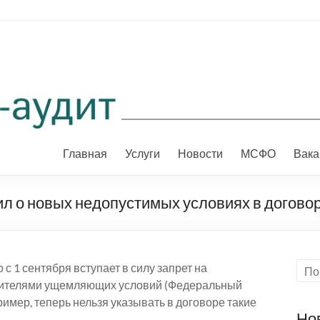
Главная
Услуги
Новости
МСФО
Вака
л о новых недопустимых условиях в догово
с 1 сентября вступает в силу запрет на
ебителями ущемляющих условий (Федеральный
ример, теперь нельзя указывать в договоре такие
Но