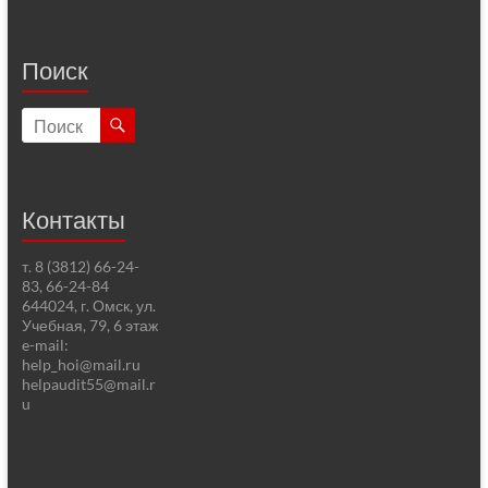
Поиск
Контакты
т. 8 (3812) 66-24-
83, 66-24-84
644024, г. Омск, ул.
Учебная, 79, 6 этаж
e-mail:
help_hoi@mail.ru
helpaudit55@mail.r
u