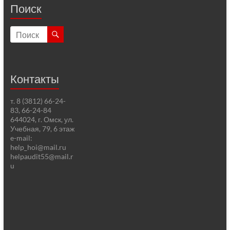
Поиск
Контакты
т. 8 (3812) 66-24-
83, 66-24-84
644024, г. Омск, ул.
Учебная, 79, 6 этаж
e-mail:
help_hoi@mail.ru
helpaudit55@mail.r
u