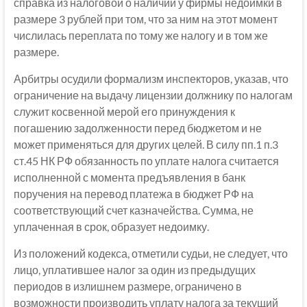
справка из налоговой о наличии у фирмы недоимки в
размере 3 рублей при том, что за ним на этот момент
числилась переплата по тому же налогу и в том же
размере.
Арбитры осудили формализм инспекторов, указав, что
ограничение на выдачу лицензии должнику по налогам
служит косвенной мерой его принуждения к
погашению задолженности перед бюджетом и не
может применяться для других целей. В силу пп.1 п.3
ст.45 НК РФ обязанность по уплате налога считается
исполненной с момента предъявления в банк
поручения на перевод платежа в бюджет РФ на
соответствующий счет казначейства. Сумма, не
уплаченная в срок, образует недоимку.
Из положений кодекса, отметили судьи, не следует, что
лицо, уплатившее налог за один из предыдущих
периодов в излишнем размере, ограничено в
возможности производить уплату налога за текущий