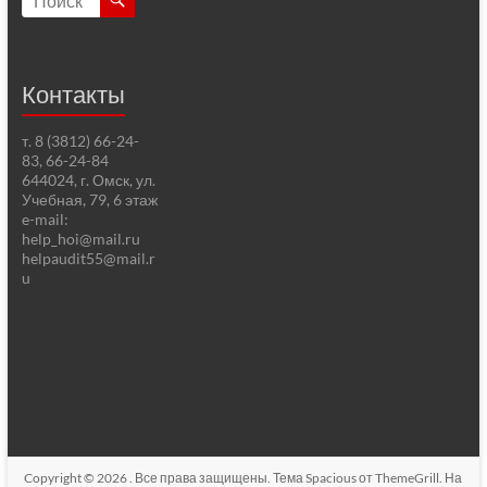
Контакты
т. 8 (3812) 66-24-
83, 66-24-84
644024, г. Омск, ул.
Учебная, 79, 6 этаж
e-mail:
help_hoi@mail.ru
helpaudit55@mail.r
u
Copyright © 2026
. Все права защищены. Тема
Spacious
от ThemeGrill. На