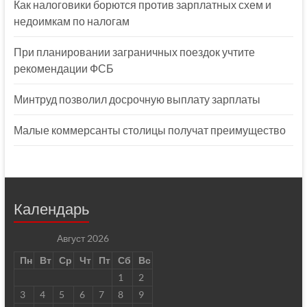
Как налоговики борются против зарплатных схем и
недоимкам по налогам
При планировании заграничных поездок учтите
рекомендации ФСБ
Минтруд позволил досрочную выплату зарплаты
Малые коммерсанты столицы получат преимущество
Календарь
Август 2026
Пн
Вт
Ср
Чт
Пт
Сб
Вс
1
2
3
4
5
6
7
8
9