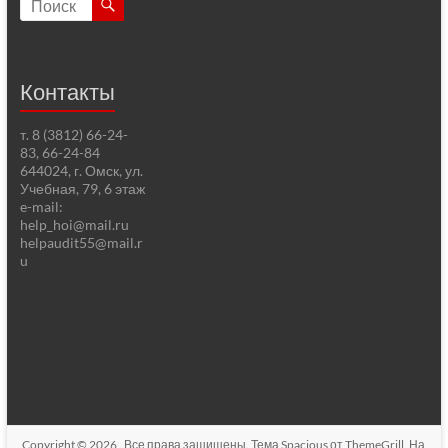
Контакты
т. 8 (3812) 66-24-
83, 66-24-84
644024, г. Омск, ул.
Учебная, 79, 6 этаж
e-mail:
help_hoi@mail.ru
helpaudit55@mail.r
u
Copyright © 2026
. Все права защищены. Тема
Spacious
от ThemeGrill. На