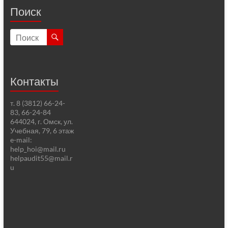
Поиск
Контакты
т. 8 (3812) 66-24-
83, 66-24-84
644024, г. Омск, ул.
Учебная, 79, 6 этаж
e-mail:
help_hoi@mail.ru
helpaudit55@mail.r
u