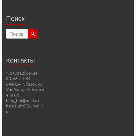
Поиск
Контакты
т. 8 (3812) 66-24-
83, 66-24-84
644024, г. Омск, ул.
Учебная, 79, 6 этаж
e-mail:
help_hoi@mail.ru
helpaudit55@mail.r
u