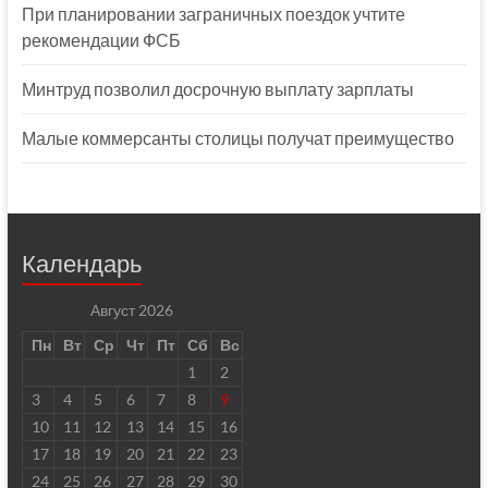
При планировании заграничных поездок учтите
рекомендации ФСБ
Минтруд позволил досрочную выплату зарплаты
Малые коммерсанты столицы получат преимущество
Календарь
Август 2026
Пн
Вт
Ср
Чт
Пт
Сб
Вс
1
2
3
4
5
6
7
8
9
10
11
12
13
14
15
16
17
18
19
20
21
22
23
24
25
26
27
28
29
30