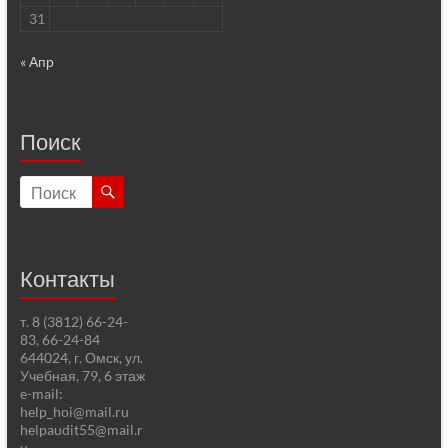
31
« Апр
Поиск
Контакты
т. 8 (3812) 66-24-
83, 66-24-84
644024, г. Омск, ул.
Учебная, 79, 6 этаж
e-mail:
help_hoi@mail.ru
helpaudit55@mail.r
u