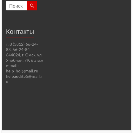
Контакты
т. 8 (3812) 66-24-
83, 66-24-84
644024, г. Омск, ул.
Учебная, 79, 6 этаж
e-mail:
help_hoi@mail.ru
helpaudit55@mail.r
u