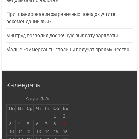
При планировании заграничных поездок учтите
рекомендации ФСБ
Минтруд позволил досрочную выплату зарплаты
Малые коммерсанты столицы получат преимущество
Календарь
Август 2026
Пн
Вт
Ср
Чт
Пт
Сб
Вс
1
2
3
4
5
6
7
8
9
10
11
12
13
14
15
16