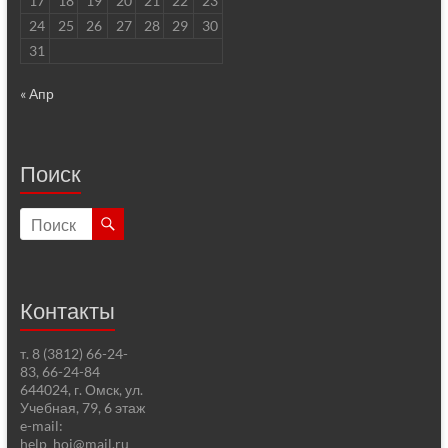
17
18
19
20
21
22
23
24
25
26
27
28
29
30
31
« Апр
Поиск
Контакты
т. 8 (3812) 66-24-
83, 66-24-84
644024, г. Омск, ул.
Учебная, 79, 6 этаж
e-mail:
help_hoi@mail.ru