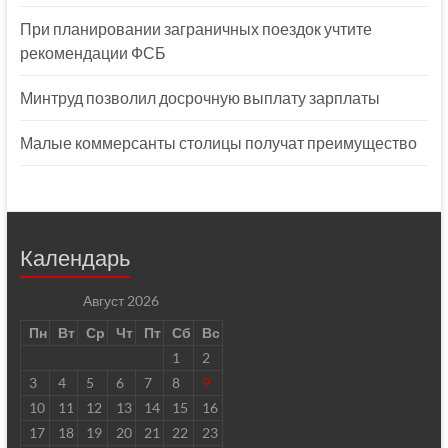
При планировании заграничных поездок учтите
рекомендации ФСБ
Минтруд позволил досрочную выплату зарплаты
Малые коммерсанты столицы получат преимущество
Календарь
Август 2026
Пн
Вт
Ср
Чт
Пт
Сб
Вс
1
2
3
4
5
6
7
8
9
10
11
12
13
14
15
16
17
18
19
20
21
22
23