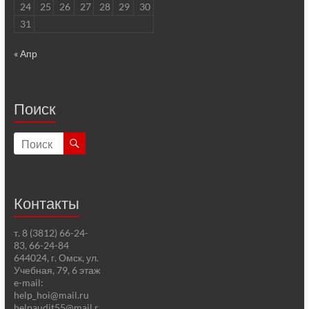
24
25
26
27
28
29
30
31
« Апр
Поиск
Контакты
т. 8 (3812) 66-24-
83, 66-24-84
644024, г. Омск, ул.
Учебная, 79, 6 этаж
e-mail:
help_hoi@mail.ru
helpaudit55@mail.r