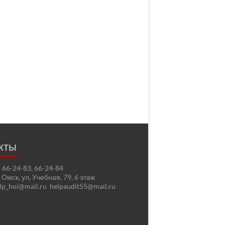
кты
2) 66-24-83, 66-24-84
. Омск, ул. Учебная, 79, 6 этаж
elp_hoi@mail.ru helpaudit55@mail.ru