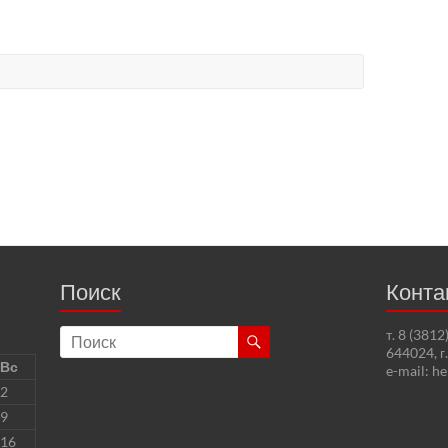
Поиск
Конта
т. 8 (381
644024, г
Вс
e-mail: h
2
9
16