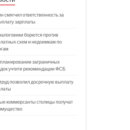
н смягчил ответственность за
ыплату зарплаты
налоговики борются против
латных схем и недоимкам по
огам
 планировании заграничных
здок учтите рекомендации ФСБ
труд позволил досрочную выплату
платы
ые коммерсанты столицы получат
имущество