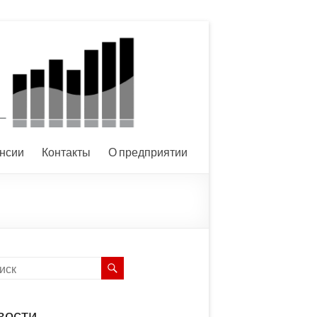
нсии
Контакты
О предприятии
вости