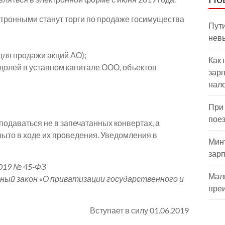
ктронными станут торги по продаже госимущества
Пути
нев
для продажи акций АО);
Как 
 долей в уставном капитале ООО, объектов
зарп
нал
При
пое
одаваться не в запечатанных конвертах, а
рыто в ходе их проведения. Уведомления в
Мин
зар
019 № 45-ФЗ
Мал
ьный закон «О приватизации государственного и
пре
Вступает в силу 01.06.2019