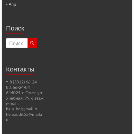
« Апр
Поиск
Контакты
т. 8 (3812) 66-24-
83, 66-24-84
644024, г. Омск, ул.
Учебная, 79, 6 этаж
e-mail:
help_hoi@mail.ru
helpaudit55@mail.r
u