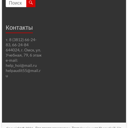
Контакты
т. 8 (3812) 66-24-
83, 66-24-84
644024, г. Омск, ул.
Учебная, 79, 6 этаж
e-mail:
help_hoi@mail.ru
helpaudit55@mail.r
u