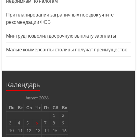
недоимкам по налогам
При планировании заграничных поездок учтите
рекомендации ФСБ
Минтруд позволил досрочную выплату зарплаты
Малые коммерсанты столицы получат преимущество
Календарь
Август 2026
Пн
Вт
Ср
Чт
Пт
Сб
Вс
1
2
3
4
5
6
7
8
9
10
11
12
13
14
15
16