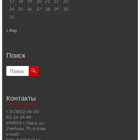
17
18
19
20
21
22
23
24
25
26
27
28
29
30
31
« Апр
Поиск
Контакты
т. 8 (3812) 66-24-
83, 66-24-84
644024, г. Омск, ул.
Учебная, 79, 6 этаж
e-mail:
help_hoi@mail.ru