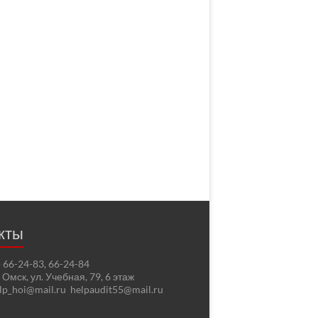
кты
2) 66-24-83, 66-24-84
. Омск, ул. Учебная, 79, 6 этаж
elp_hoi@mail.ru helpaudit55@mail.ru