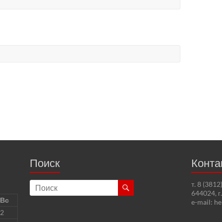
Поиск
Конта
т. 8 (381
644024, г
Вс
e-mail: h
2