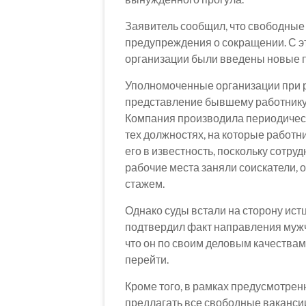
Заявитель сообщил, что свободные 
предупреждения о сокращении. С эт
организации были введены новые по
Уполномоченные организации при р
представление бывшему работнику 
Компания производила периодическ
тех должностях, на которые работн
его в известность, поскольку сотру
рабочие места заняли соискатели
стажем.
Однако суды встали на сторону истц
подтвердил факт направления мужч
что он по своим деловым качествам
перейти.
Кроме того, в рамках предусмотре
предлагать все свободные вакансии