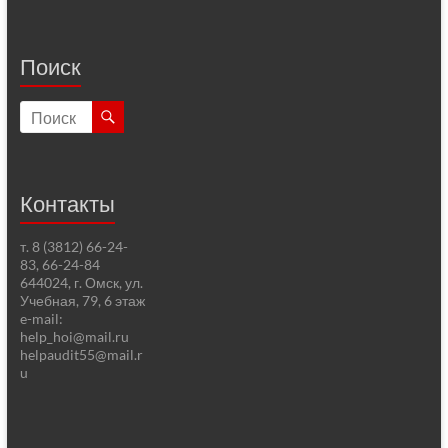
Поиск
Контакты
т. 8 (3812) 66-24-
83, 66-24-84
644024, г. Омск, ул.
Учебная, 79, 6 этаж
e-mail:
help_hoi@mail.ru
helpaudit55@mail.r
u