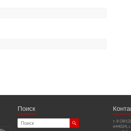
Поиск
Конта
т. 8 (381
644024, г
Вс