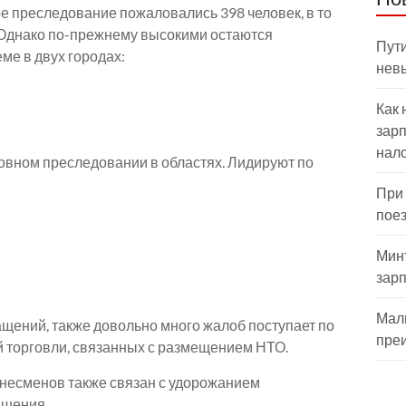
ое преследование пожаловались 398 человек, в то
. Однако по-прежнему высокими остаются
Пути
ме в двух городах:
нев
Как 
зарп
нал
овном преследовании в областях. Лидируют по
При
пое
Мин
зар
Мал
ений, также довольно много жалоб поступает по
пре
 торговли, связанных с размещением НТО.
несменов также связан с удорожанием
ышения.