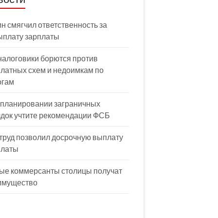
н смягчил ответственность за
ыплату зарплаты
налоговики борются против
латных схем и недоимкам по
огам
 планировании заграничных
здок учтите рекомендации ФСБ
труд позволил досрочную выплату
платы
ые коммерсанты столицы получат
имущество