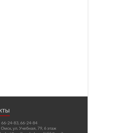
кты
2) 66-24-83, 66-24-84
. Омск, ул. Учебная, 79, 6 этаж