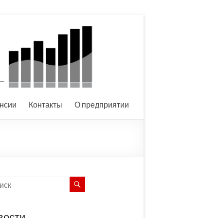
нсии
Контакты
О предприятии
вости