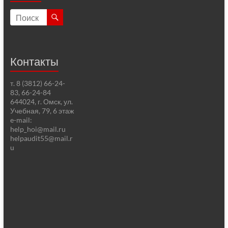
Контакты
т. 8 (3812) 66-24-
83, 66-24-84
644024, г. Омск, ул.
Учебная, 79, 6 этаж
e-mail:
help_hoi@mail.ru
helpaudit55@mail.r
u