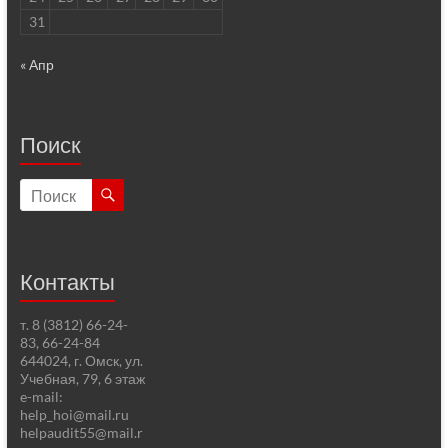
31
« Апр
Поиск
Контакты
т. 8 (3812) 66-24-
83, 66-24-84
644024, г. Омск, ул.
Учебная, 79, 6 этаж
e-mail:
help_hoi@mail.ru
helpaudit55@mail.r