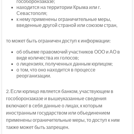
гособоронзаказе;
находится на территории Крыма или г.
Севастополя;
к нему применены ограничительные меры,
введенные другой страной или союзом стран,
то может быть ограничен доступ к информации:
об объеме правомочий участников ООО и АО в
виде количества их голосов;
о лицензиях, полученных данным юрлицом;
о том, что оно находится в процессе
реорганизации.
2. Если юрлицо является банком, участвующем в
гособоронзаказе и вышеуказанные сведения
включают в себя данные о лицах, к которым
иностранным государством или объединением
применены ограничительные меры, то доступ к ним
также может быть запрещен.