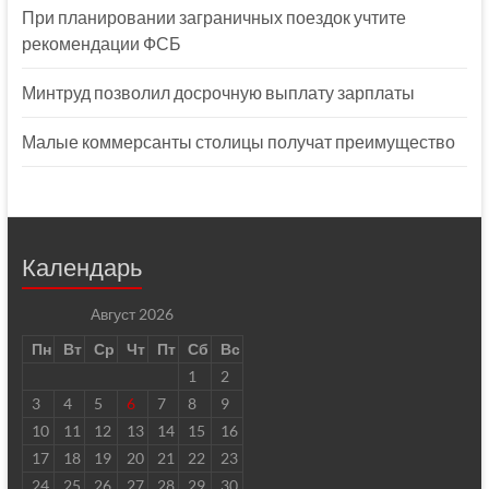
При планировании заграничных поездок учтите
рекомендации ФСБ
Минтруд позволил досрочную выплату зарплаты
Малые коммерсанты столицы получат преимущество
Календарь
Август 2026
Пн
Вт
Ср
Чт
Пт
Сб
Вс
1
2
3
4
5
6
7
8
9
10
11
12
13
14
15
16
17
18
19
20
21
22
23
24
25
26
27
28
29
30