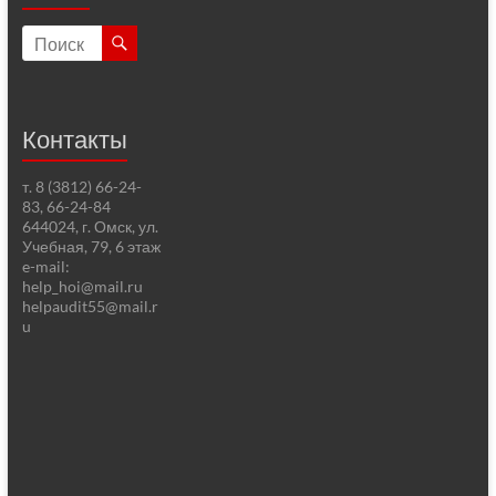
Контакты
т. 8 (3812) 66-24-
83, 66-24-84
644024, г. Омск, ул.
Учебная, 79, 6 этаж
e-mail:
help_hoi@mail.ru
helpaudit55@mail.r
u