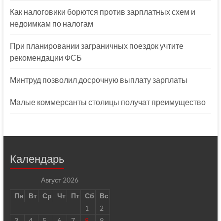
Как налоговики борются против зарплатных схем и
недоимкам по налогам
При планировании заграничных поездок учтите
рекомендации ФСБ
Минтруд позволил досрочную выплату зарплаты
Малые коммерсанты столицы получат преимущество
Календарь
Август 2026
Пн
Вт
Ср
Чт
Пт
Сб
Вс
1
2
3
4
5
6
7
8
9