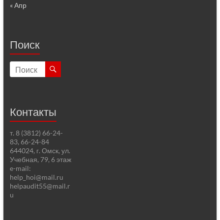
« Апр
Поиск
Контакты
т. 8 (3812) 66-24-
83, 66-24-84
644024, г. Омск, ул.
Учебная, 79, 6 этаж
e-mail:
help_hoi@mail.ru
helpaudit55@mail.r
u