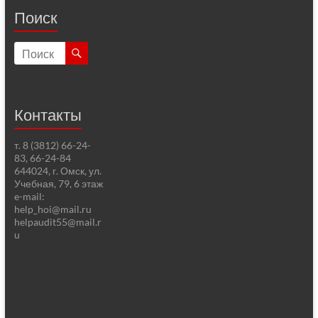
Поиск
Контакты
т. 8 (3812) 66-24-
83, 66-24-84
644024, г. Омск, ул.
Учебная, 79, 6 этаж
e-mail:
help_hoi@mail.ru
helpaudit55@mail.r
u