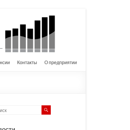
нсии
Контакты
О предприятии
вости