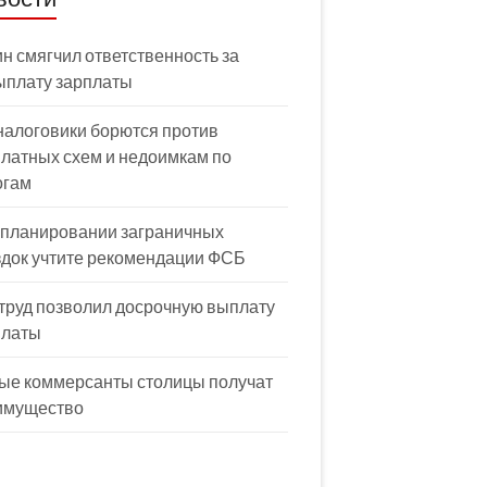
н смягчил ответственность за
ыплату зарплаты
налоговики борются против
латных схем и недоимкам по
огам
 планировании заграничных
здок учтите рекомендации ФСБ
труд позволил досрочную выплату
платы
ые коммерсанты столицы получат
имущество