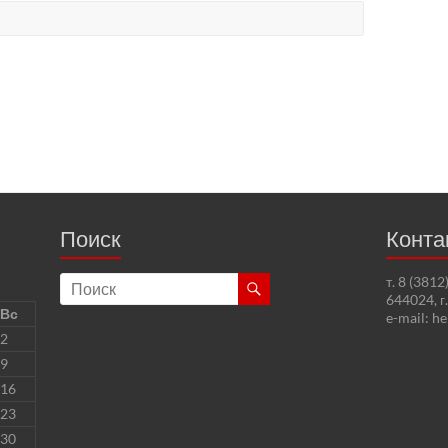
Поиск
Конта
т. 8 (381
644024, г
Вс
e-mail: h
2
9
16
23
30