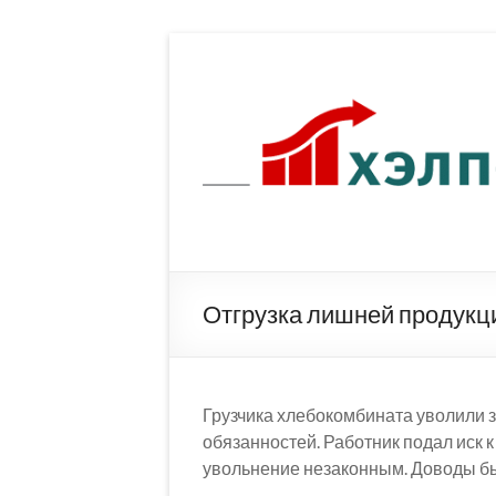
Перейти
к
содержимому
Отгрузка лишней продукци
Грузчика хлебокомбината уволили 
обязанностей. Работник подал иск
увольнение незаконным. Доводы б