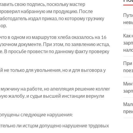
тавить свою подпись, поскольку мастер
 проверил набранную им продукцию. После
Пути
отодатель издал приказ, по которому грузчику
нев
ор.
Как 
что в одном из маршрутов хлеба оказалось на 16
зарп
узочном документе. При этом, по заявлению истца,
нал
. В просьбе провести по данному факту проверку
При
 не только для увольнения, но и для выговора у
пое
Мин
 мужчину на работе, но апелляция решение коллег
зар
ную жалобу, и судьи высшей инстанции вернули
Мал
пре
допущены следующие нарушения:
ительно ли истцом допущено нарушение трудовых