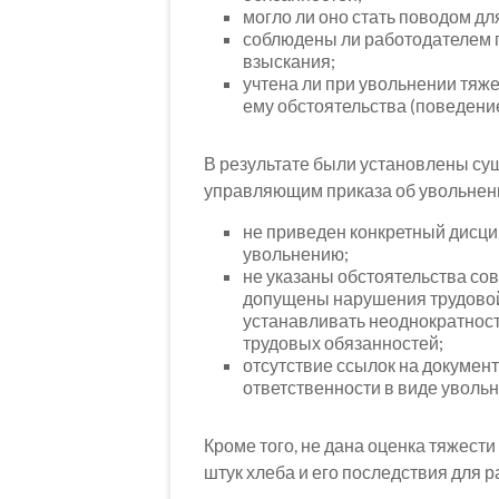
могло ли оно стать поводом дл
соблюдены ли работодателем 
взыскания;
учтена ли при увольнении тяж
ему обстоятельства (поведение
В результате были установлены су
управляющим приказа об увольнени
не приведен конкретный дисци
увольнению;
не указаны обстоятельства сов
допущены нарушения трудовой 
устанавливать неоднократнос
трудовых обязанностей;
отсутствие ссылок на докумен
ответственности в виде увольн
Кроме того, не дана оценка тяжести
штук хлеба и его последствия для р