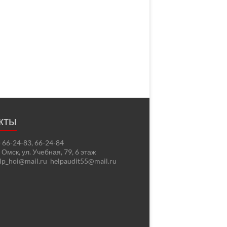
кты
2) 66-24-83, 66-24-84
. Омск, ул. Учебная, 79, 6 этаж
elp_hoi@mail.ru helpaudit55@mail.ru