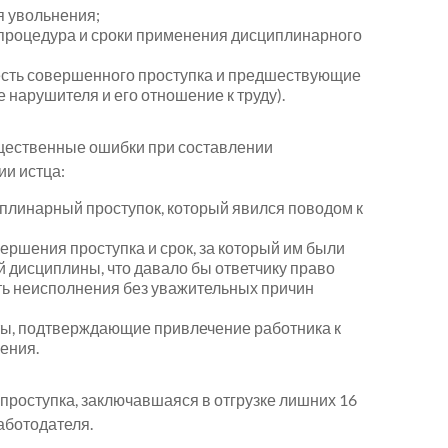
я увольнения;
процедура и сроки применения дисциплинарного
есть совершенного проступка и предшествующие
 нарушителя и его отношение к труду).
щественные ошибки при составлении
и истца:
плинарный проступок, который явился поводом к
ершения проступка и срок, за который им были
дисциплины, что давало бы ответчику право
ть неисполнения без уважительных причин
ты, подтверждающие привлечение работника к
ения.
 проступка, заключавшаяся в отгрузке лишних 16
аботодателя.