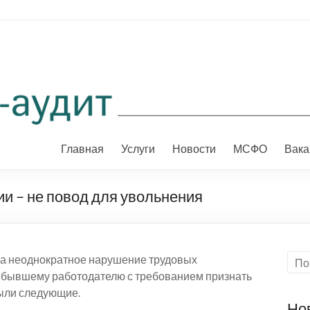
Главная
Услуги
Новости
МСФО
Вака
и – не повод для увольнения
за неоднократное нарушение трудовых
 к бывшему работодателю с требованием признать
ыли следующие.
Но