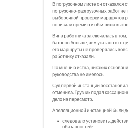
В погрузочном листе он отказался с
погрузочно-разгрузочных работ не
выборочной проверки маршрутов раб
понизили премию и объявили выгов
Вина работника заключалась в том, 
батонов больше, чем указано в отгр
его маршруты не проверялись вовсе
работнику отказали.
По мнению истца, никаких оснований
руководства не имелось.
Суд первой инстанции восстановил
отменила. Грузчик подал кассацион
дело на пересмотр.
Апелляционной инстанцией были 
следовало установить, действ
обязанностей;