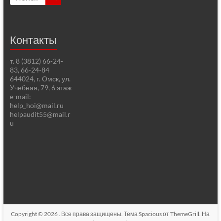
Контакты
т. 8 (3812) 66-24-
83, 66-24-84
644024, г. Омск, ул.
Учебная, 79, 6 этаж
e-mail:
help_hoi@mail.ru
helpaudit55@mail.r
u
Copyright © 2026
. Все права защищены. Тема
Spacious
от ThemeGrill. На